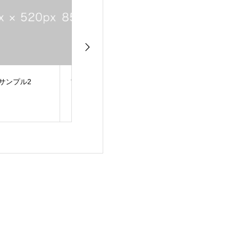
ログサンプル1
企業CM/サービス・商
ダイジェストム
品などの企業動画の制
ー/イベントや旅
作
動画制作