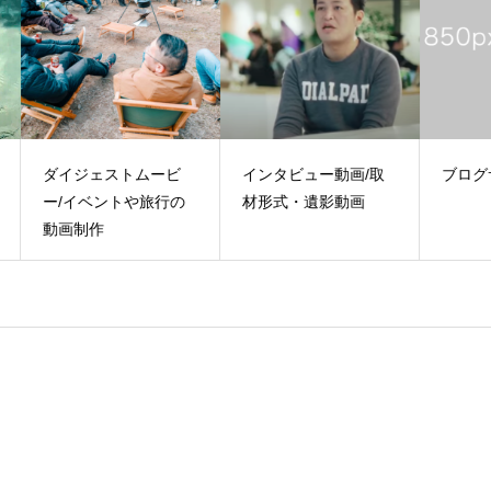
ビ
インタビュー動画/取
ブログサンプル2
ブ
の
材形式・遺影動画