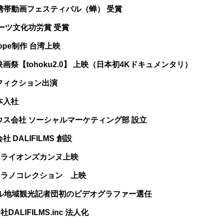
omo携帯動画フェスティバル（蝉） 受賞
スポーツ文化功労賞 受賞
f hope制作 台湾上映
際映画祭【tohoku2.0】 上映（日本初4Kドキュメンタリ）
ンフィクション出演
日本入社
アハウス会社 ソーシャルマーケティング部 設立
社 DALIFILMS 創設
ems ライオンズカンヌ上映
美ミラノコレクション 上映
ーラル地域観光記者団初のビデオグラファー選任
DALIFILMS.inc 法人化