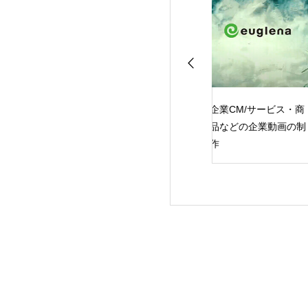
グサンプル1
企業CM/サービス・商
ダイジェストムー
品などの企業動画の制
ー/イベントや旅行
作
動画制作