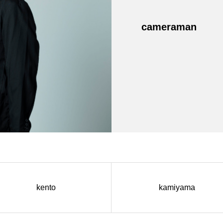
cameraman
kento
kamiyama